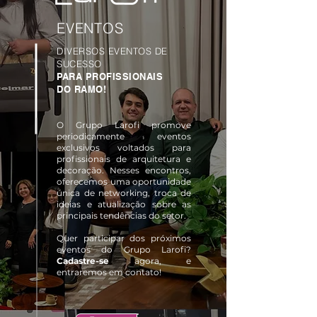
EVENTOS
DIVERSOS EVENTOS DE
SUCESSO
PARA PROFISSIONAIS
DO RAMO!
O Grupo Larofi promove
periodicamente eventos
exclusivos voltados para
profissionais de arquitetura e
decoração. Nesses encontros,
oferecemos uma oportunidade
única de networking, troca de
ideias e atualização sobre as
principais tendências do setor.
Quer participar dos próximos
eventos do Grupo Larofi?
Cadastre-se
agora, e
entraremos em contato!