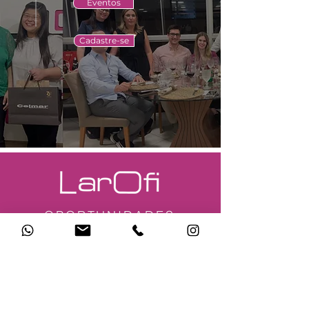
Eventos
Cadastre-se
OPORTUNIDADES
Estamos sempre em busca de
talentos dedicados e
apaixonados para se juntar à
nossa equipe. Confira as vagas