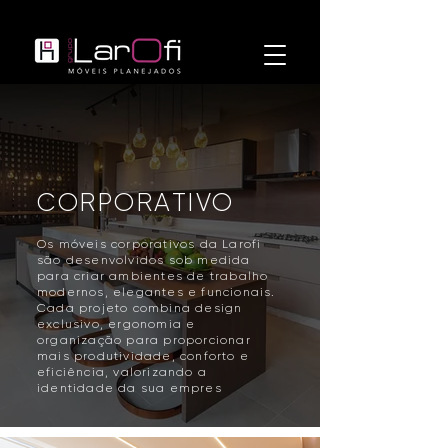
CORPORATIVO
Os móveis corporativos da Larofi
são desenvolvidos sob medida
para criar ambientes de trabalho
modernos, elegantes e funcionais.
Cada projeto combina design
exclusivo, ergonomia e
organização para proporcionar
mais produtividade, conforto e
eficiência, valorizando a
identidade da sua empres