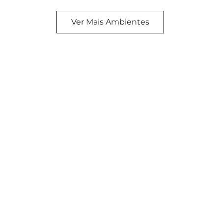
Ver Mais Ambientes
NEWS
21.0000
grupolarofi.com.br
Receba n
m Nabuco, 338
Email
lto/SP
0-370