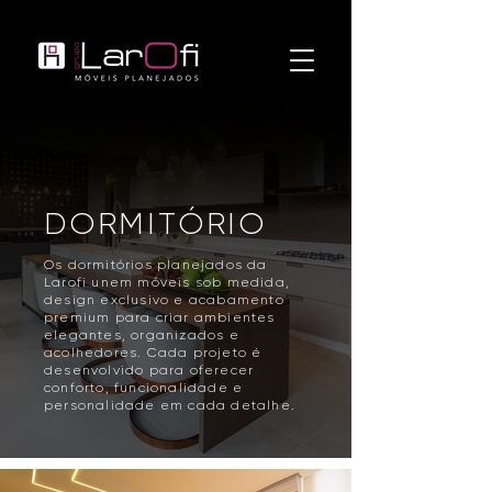
DORMITÓRIO
Os dormitórios planejados da
Larofi unem móveis sob medida,
design exclusivo e acabamento
premium para criar ambientes
elegantes, organizados e
acolhedores. Cada projeto é
desenvolvido para oferecer
conforto, funcionalidade e
personalidade em cada detalhe.