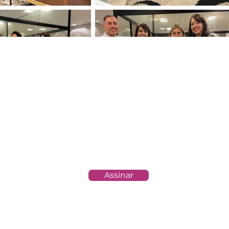
otícias e atualizações sobre o Grupo Larofi
Assinar