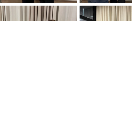
Sobre
Tel: (11)40
Ambientes
comercial@
Acabamentos
Orçamentos
Rua Joaqui
Eventos
Centro - Sa
Trabalhe Conosco
CEP: 13.32
Contato