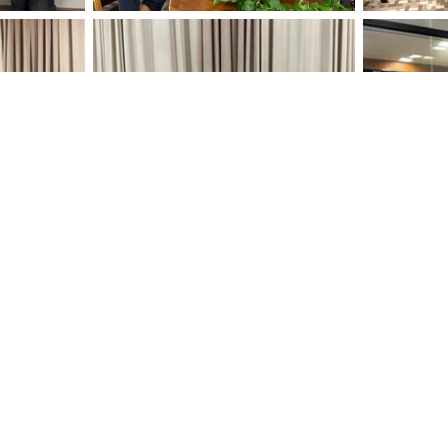
Ver Mais
NEWS
21.0000
grupolarofi.com.br
Receba n
m Nabuco, 338
Email
lto/SP
0-370